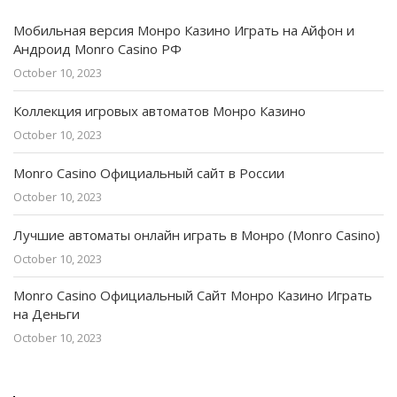
Мобильная версия Монро Казино Играть на Айфон и
Андроид Monro Casino РФ
October 10, 2023
Коллекция игровых автоматов Монро Казино
October 10, 2023
Monro Casino Официальный сайт в России
October 10, 2023
Лучшие автоматы онлайн играть в Монро (Monro Casino)
October 10, 2023
Monro Casino Официальный Сайт Монро Казино Играть
на Деньги
October 10, 2023